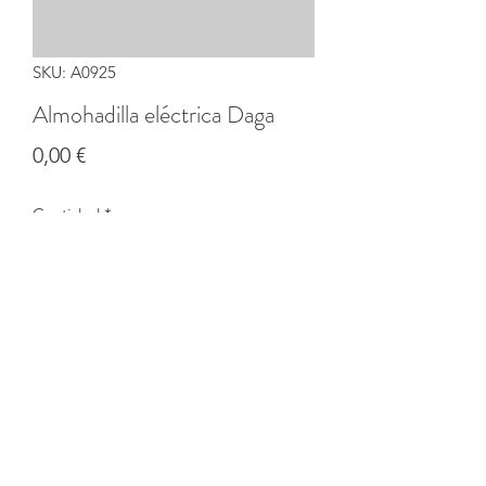
SKU: A0925
Almohadilla eléctrica Daga
Precio
0,00 €
Cantidad
*
Agregar al carrito
©2020 por Banco solidario de productos de CI Coruña.
Creada con Wix.com