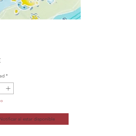
Precio
€
ad
*
do
Notificar al estar disponible