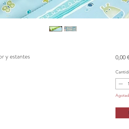
r y estantes
0,00 
Cantid
Agota