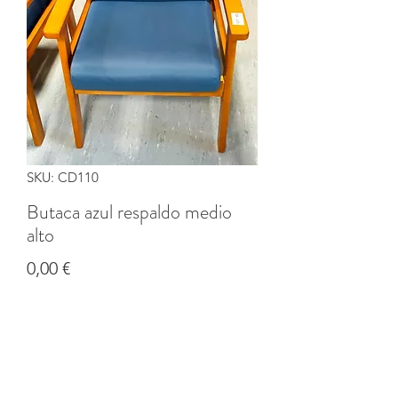
SKU: CD110
Butaca azul respaldo medio
alto
Precio
0,00 €
Cantidad
*