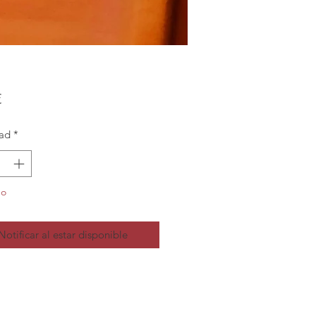
Precio
€
ad
*
do
Notificar al estar disponible