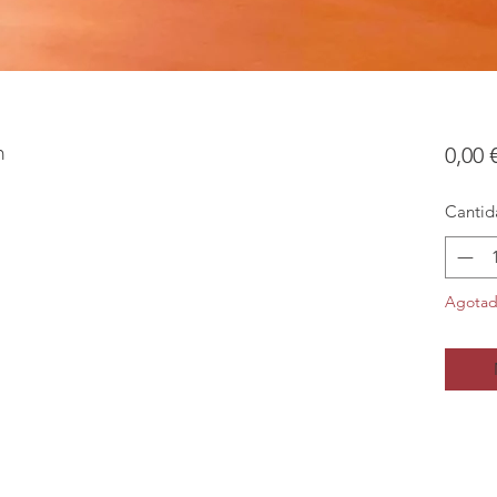
m
0,00 
Cantid
Agota