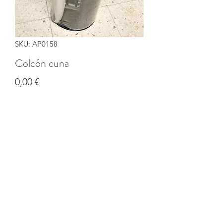
SKU: AP0158
Colcón cuna
Precio
0,00 €
Cantidad
*
Agregar al carrito
©2020 por Banco solidario de productos de CI Coruña.