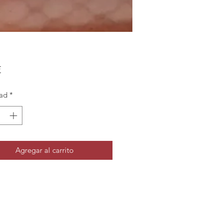
Precio
€
ad
*
Agregar al carrito