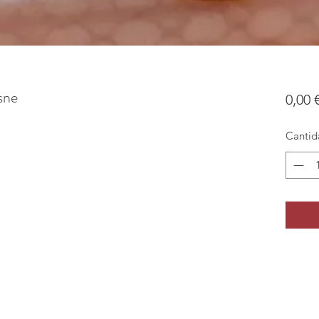
sne
0,00 
Cantid