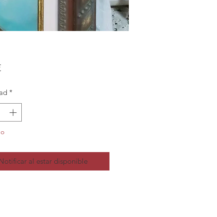
Precio
€
ad
*
do
Notificar al estar disponible