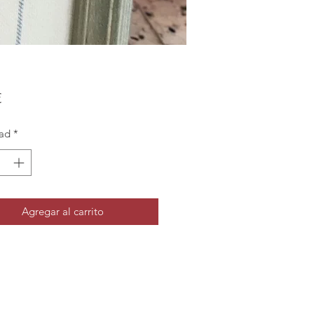
Precio
€
ad
*
Agregar al carrito