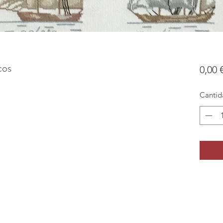
cos
0,00 
Cantid