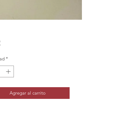
Precio
€
ad
*
Agregar al carrito