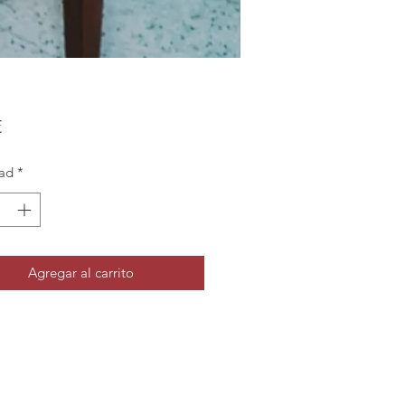
Precio
€
ad
*
Agregar al carrito