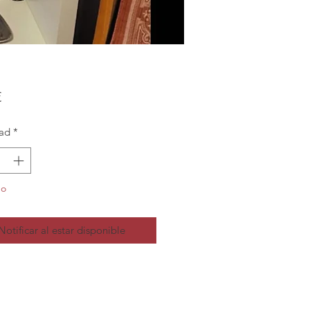
Precio
€
ad
*
do
Notificar al estar disponible