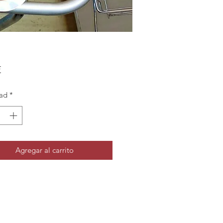
Precio
€
ad
*
Agregar al carrito