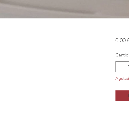
0,00 
Cantid
Agota