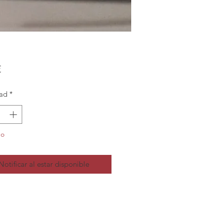
Precio
€
ad
*
do
Notificar al estar disponible