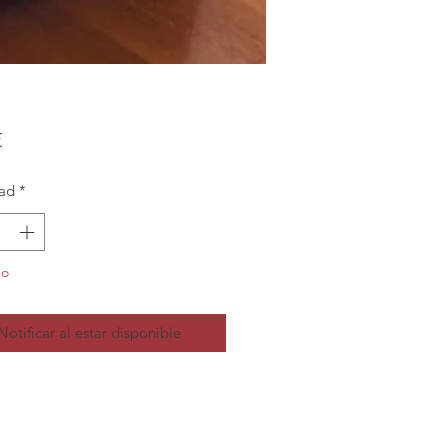
Precio
€
ad
*
do
Notificar al estar disponible