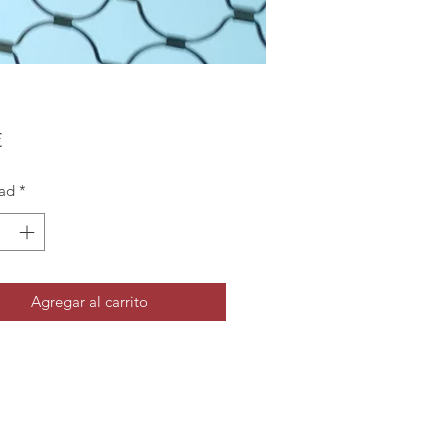
Precio
€
ad
*
Agregar al carrito