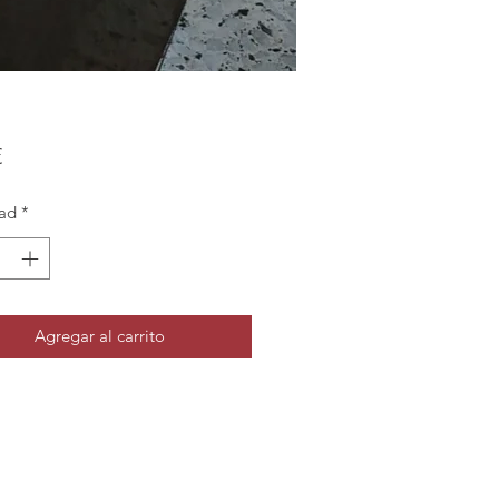
Precio
€
ad
*
Agregar al carrito