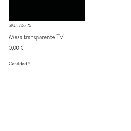
SKU: A2325
Mesa transparente TV
Precio
0,00 €
Cantidad
*
Agotado
Notificar al estar disponible