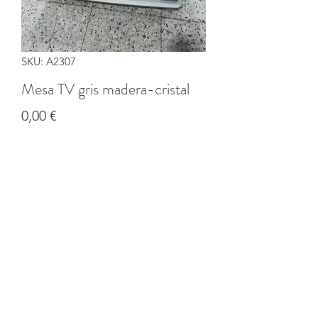
SKU: A2307
Mesa TV gris madera-cristal
Precio
0,00 €
Cantidad
*
Agregar al carrito
©2020 por Banco solidario de productos de CI Coruña.