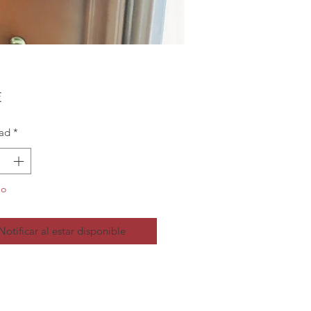
Precio
€
ad
*
do
Notificar al estar disponible