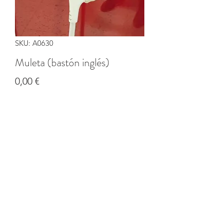
SKU: A0630
Muleta (bastón inglés)
Precio
0,00 €
Cantidad
*
Agregar al carrito
©2020 por Banco solidario de productos de CI Coruña.