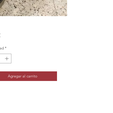
Precio
€
ad
*
Agregar al carrito