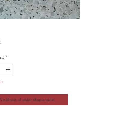
Precio
€
ad
*
do
Notificar al estar disponible