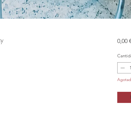
ky
0,00 
Cantid
Agota