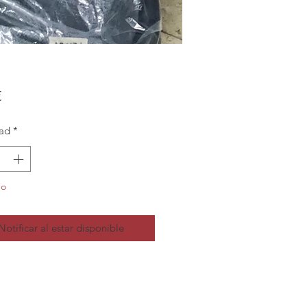
Precio
€
ad
*
do
Notificar al estar disponible