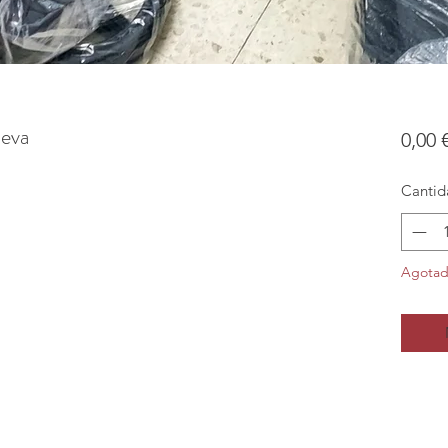
ueva
0,00 
Cantid
Agota