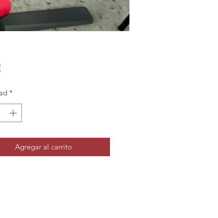
Precio
€
ad
*
Agregar al carrito