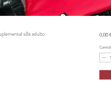
suplemental silla adulto
0,00 
Cantid