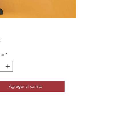
Precio
€
ad
*
Agregar al carrito