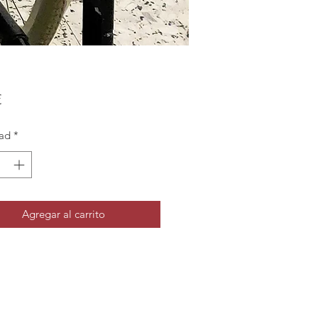
Precio
€
ad
*
Agregar al carrito