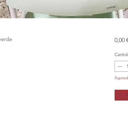
verde
0,00 
Cantid
Agota