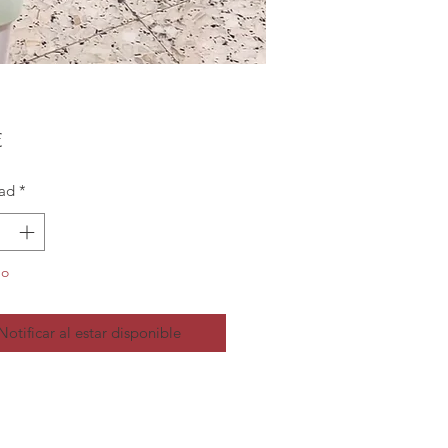
Precio
€
ad
*
do
Notificar al estar disponible