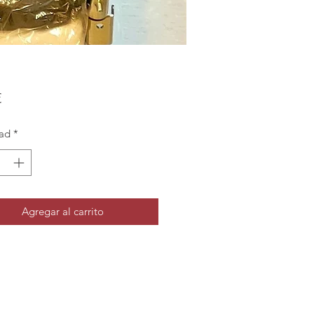
Precio
€
ad
*
Agregar al carrito