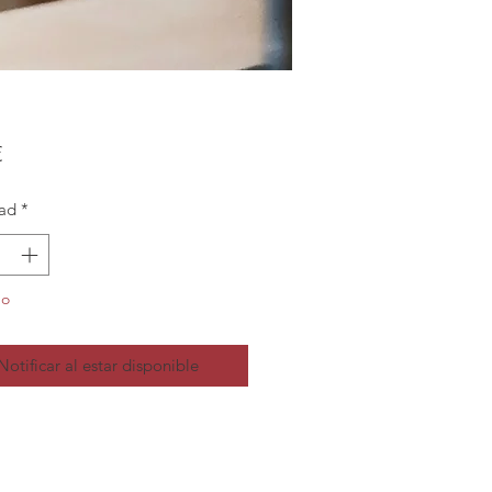
Precio
€
ad
*
do
Notificar al estar disponible