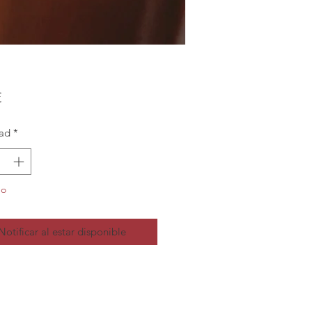
Precio
€
ad
*
do
Notificar al estar disponible